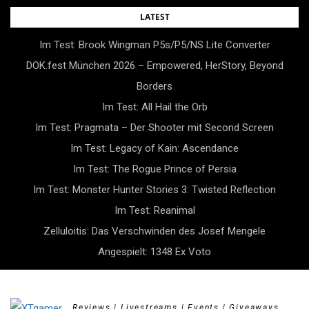
Skip
LATEST
to
Im Test: Brook Wingman P5s/P5/NS Lite Converter
content
DOK.fest München 2026 – Empowered, HerStory, Beyond
Borders
Im Test: All Hail the Orb
Im Test: Pragmata – Der Shooter mit Second Screen
Im Test: Legacy of Kain: Ascendance
Im Test: The Rogue Prince of Persia
Im Test: Monster Hunter Stories 3: Twisted Reflection
Im Test: Reanimal
Zelluloitis: Das Verschwinden des Josef Mengele
Angespielt: 1348 Ex Voto
Reviews | Livestreams | Events | Giveaways