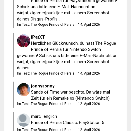
Prince of Persia für PlayStation 5 gewonnen!
Schick uns bitte eine E-Mail-Nachricht an
win[at]xtgamer[punkt]de mit - einem Screenshot
deines Disqus-Profils...
Im Test: The Rogue Prince of Persia
·
14. April 2026
iPatXT
Herzlichen Glückwunsch, du hast The Rogue
Prince of Persia für Nintendo Switch
gewonnen! Schick uns bitte eine E-Mail-Nachricht an
win[at]xtgamer[punkt]de mit - einem Screenshot
deines...
Im Test: The Rogue Prince of Persia
·
14. April 2026
jonnysonny
Sands of Time war beschte. Da wärs mal
Zeit für ein Remake 👍 (Nintendo Switch)
Im Test: The Rogue Prince of Persia
·
12. April 2026
marc_englich
Prince of Persia Classic, PlayStation 5
Im Test: The Rogue Prince of Persia
·
12. April 2026