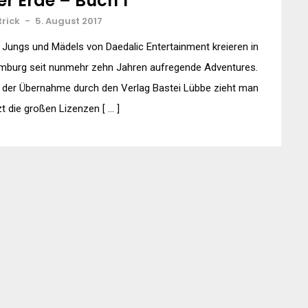
er Erde – Buch 1
trick
-
5. August 2017
 Jungs und Mädels von Daedalic Entertainment kreieren in
mburg seit nunmehr zehn Jahren aufregende Adventures.
 der Übernahme durch den Verlag Bastei Lübbe zieht man
zt die großen Lizenzen [ … ]