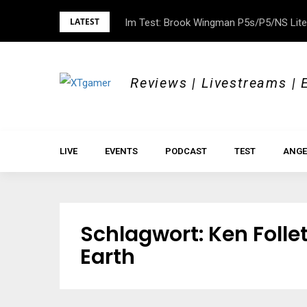
Skip
LATEST
Im Test: Brook Wingman P5s/P5/NS Lite
DOK.fest München 2026 – Empowered, H
to
content
Reviews | Livestreams | 
LIVE
EVENTS
PODCAST
TEST
ANGE
Schlagwort:
Ken Follet
Earth