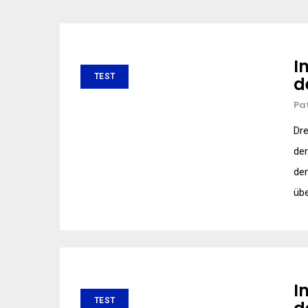
I
TEST
d
Pa
Dre
der
der
übe
I
TEST