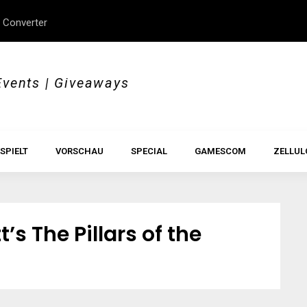
 Converter
erStory, Beyond Borders
Im Test: All Hail the Orb
Events | Giveaways
SPIELT
VORSCHAU
SPECIAL
GAMESCOM
ZELLUL
t’s The Pillars of the