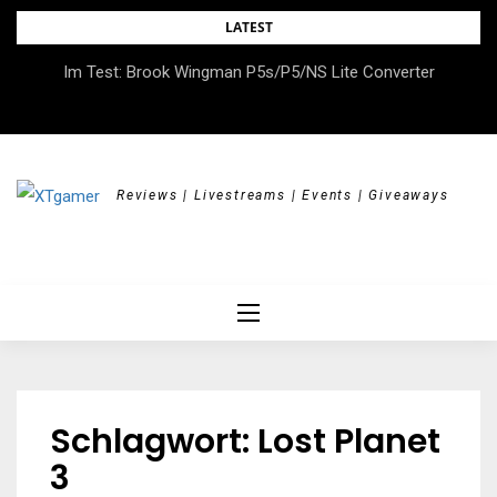
Skip
LATEST
to
DOK.fest München 2026 – Empowered, HerStory, Beyond
Im Test: Brook Wingman P5s/P5/NS Lite Converter
content
Borders
Reviews | Livestreams | Events | Giveaways
Schlagwort:
Lost Planet
3