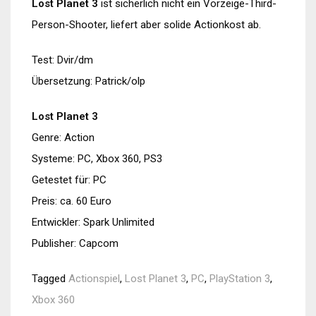
Lost Planet 3
ist sicherlich nicht ein Vorzeige-Third-
Person-Shooter, liefert aber solide Actionkost ab.
Test: Dvir/dm
Übersetzung: Patrick/olp
Lost Planet 3
Genre: Action
Systeme: PC, Xbox 360, PS3
Getestet für: PC
Preis: ca. 60 Euro
Entwickler: Spark Unlimited
Publisher: Capcom
Tagged
Actionspiel
,
Lost Planet 3
,
PC
,
PlayStation 3
,
Xbox 360