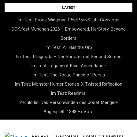
Skip
LATEST
to
Im Test: Brook Wingman P5s/P5/NS Lite Converter
content
DOK.fest München 2026 – Empowered, HerStory, Beyond
Borders
Im Test: All Hail the Orb
Im Test: Pragmata – Der Shooter mit Second Screen
Im Test: Legacy of Kain: Ascendance
Im Test: The Rogue Prince of Persia
Im Test: Monster Hunter Stories 3: Twisted Reflection
Im Test: Reanimal
Zelluloitis: Das Verschwinden des Josef Mengele
Angespielt: 1348 Ex Voto
Reviews | Livestreams | Events | Giveaways