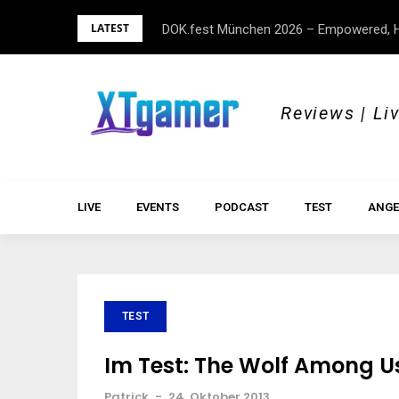
Skip
LATEST
DOK.fest München 2026 – Empowered, H
to
content
Reviews | Li
LIVE
EVENTS
PODCAST
TEST
ANGE
TEST
Im Test: The Wolf Among Us
Patrick
-
24. Oktober 2013