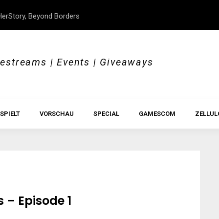
erStory, Beyond Borders
Im Test: All Hail the Orb
vestreams | Events | Giveaways
SPIELT
VORSCHAU
SPECIAL
GAMESCOM
ZELLUL
 – Episode 1