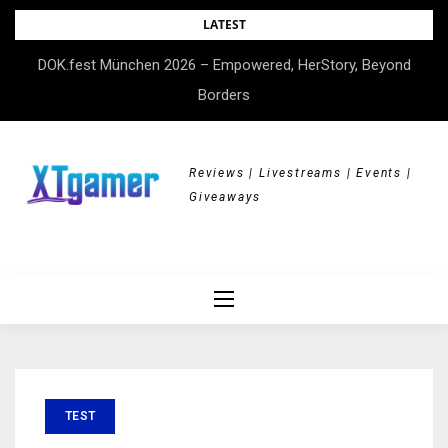
Skip
LATEST
to
DOK.fest München 2026 – Empowered, HerStory, Beyond
content
Borders
Reviews | Livestreams | Events |
Giveaways
TEST