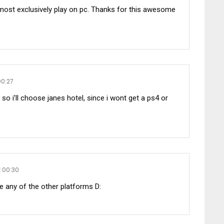
i almost exclusively play on pc. Thanks for this awesome
00:27
so i’ll choose janes hotel, since i wont get a ps4 or
t 00:30
ve any of the other platforms D: