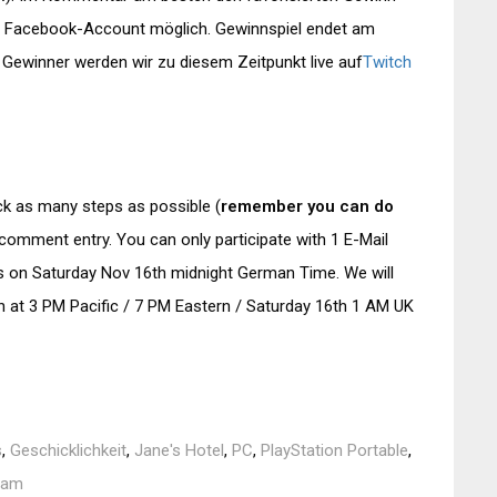
r 1 Facebook-Account möglich. Gewinnspiel endet am
 Gewinner werden wir zu diesem Zeitpunkt live auf
Twitch
ck as many steps as possible (
remember you can do
 comment entry. You can only participate with 1 E-Mail
 on Saturday Nov 16th midnight German Time. We will
h at 3 PM Pacific / 7 PM Eastern / Saturday 16th 1 AM UK
s
,
Geschicklichkeit
,
Jane's Hotel
,
PC
,
PlayStation Portable
,
eam