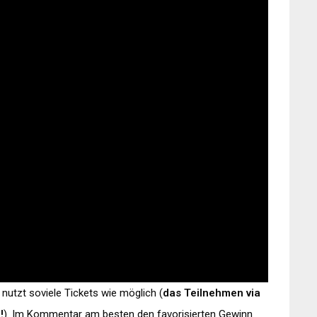
nutzt soviele Tickets wie möglich (
das Teilnehmen via
!
). Im Kommentar am besten den favorisierten Gewinn