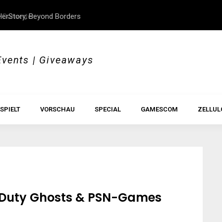
erStory, Beyond Borders
Im Test: All Hail the Orb
Events | Giveaways
SPIELT
VORSCHAU
SPECIAL
GAMESCOM
ZELLUL
f Duty Ghosts & PSN-Games