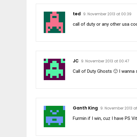
ted
9. November 2013 at 00:39
call of duty or any other usa co
JC
9. November 2013 at 00:47
Call of Duty Ghosts 🙂 I wanna
Ganth King
9. November 2013 at
Furmin if I win, cuz I have PS Vi