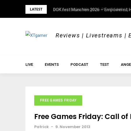
Skip
LATEST
DOK.fest München 2026 – Empowered, H
to
content
Reviews | Livestreams | 
LIVE
EVENTS
PODCAST
TEST
ANGE
FREE GAMES FRIDAY
Free Games Friday: Call o
Patrick
-
9. November 2013