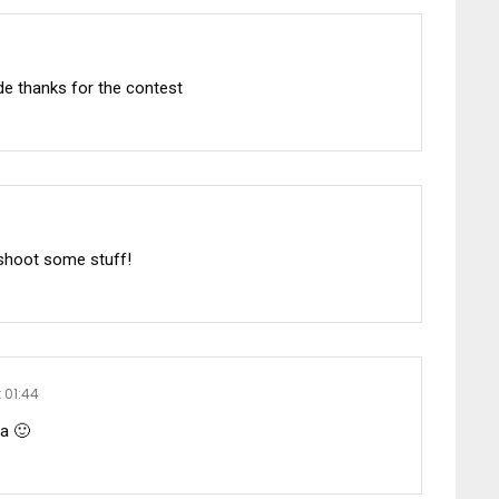
de thanks for the contest
 shoot some stuff!
 01:44
ta 🙂