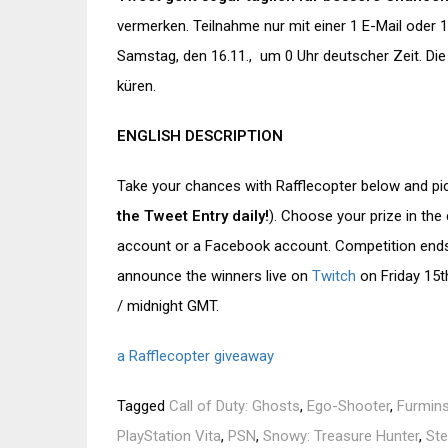
vermerken. Teilnahme nur mit einer 1 E-Mail ode
Samstag, den 16.11., um 0 Uhr deutscher Zeit. Die
küren.
ENGLISH DESCRIPTION
Take your chances with Rafflecopter below and pi
the Tweet Entry daily!
). Choose your prize in the
account or a Facebook account. Competition ends
announce the winners live on
Twitch
on Friday 15t
/ midnight GMT.
a Rafflecopter giveaway
Tagged
Call of Duty: Ghosts
,
Ego-Shooter
,
Furmin
PlayStation Vita
,
PSN
,
Snowy: Treasure Hunter
,
St