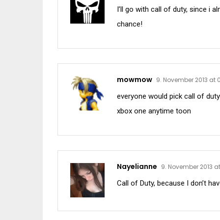
I’ll go with call of duty, since 
chance!
mowmow
9. November 2013 at 
everyone would pick call of duty 
xbox one anytime toon
Nayelianne
9. November 2013 a
Call of Duty, because I don’t ha