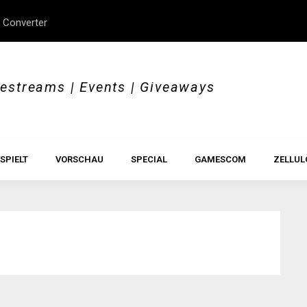
 Converter
erStory, Beyond Borders
Im Test: All Hail the Orb
vestreams | Events | Giveaways
SPIELT
VORSCHAU
SPECIAL
GAMESCOM
ZELLUL