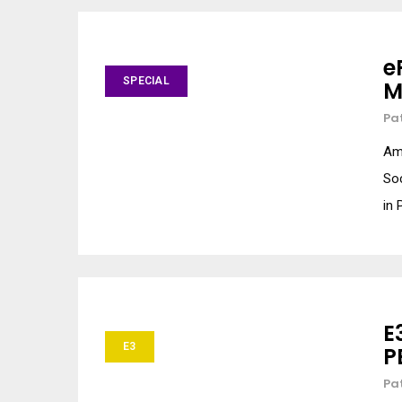
e
SPECIAL
M
Pa
Am
Soc
in 
E
E3
P
Pa