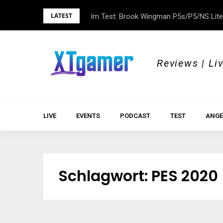
Skip
LATEST
Im Test: Brook Wingman P5s/P5/NS Lite
DOK.fest München 2026 – Empowered, H
to
content
Reviews | Li
LIVE
EVENTS
PODCAST
TEST
ANGE
Schlagwort:
PES 2020