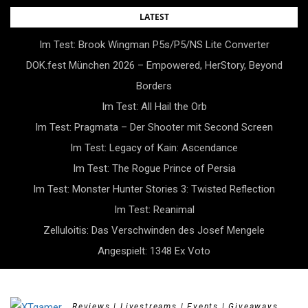
Skip
LATEST
to
Im Test: Brook Wingman P5s/P5/NS Lite Converter
content
DOK.fest München 2026 – Empowered, HerStory, Beyond
Borders
Im Test: All Hail the Orb
Im Test: Pragmata – Der Shooter mit Second Screen
Im Test: Legacy of Kain: Ascendance
Im Test: The Rogue Prince of Persia
Im Test: Monster Hunter Stories 3: Twisted Reflection
Im Test: Reanimal
Zelluloitis: Das Verschwinden des Josef Mengele
Angespielt: 1348 Ex Voto
Reviews | Livestreams | Events | Giveaways