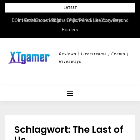
Skip
LATEST
to
DOK.fest München 2026 – Empowered, HerStory, Beyond
Im Test: Brook Wingman P5s/P5/NS Lite Converter
content
Borders
Reviews | Livestreams | Events |
Giveaways
Schlagwort:
The Last of