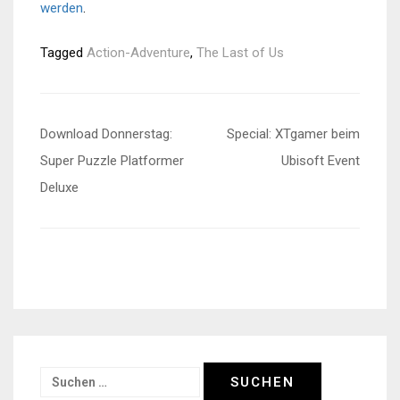
werden
.
Tagged
Action-Adventure
,
The Last of Us
Beitragsnavigation
Download Donnerstag:
Special: XTgamer beim
Super Puzzle Platformer
Ubisoft Event
Deluxe
Suchen