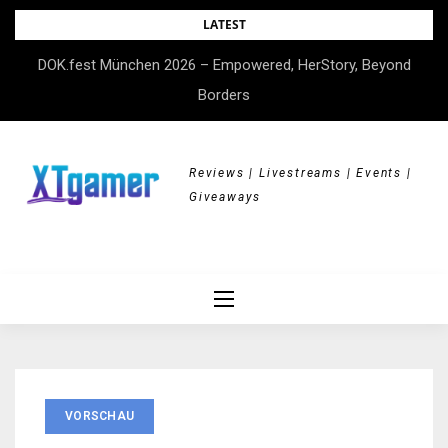
Skip
LATEST
to
DOK.fest München 2026 – Empowered, HerStory, Beyond
content
Borders
Reviews | Livestreams | Events |
Giveaways
VORSCHAU