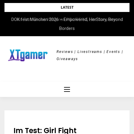
Skip
LATEST
to
DOK.fest München 2026 – Empowered, HerStory, Beyond
Im Test: Brook Wingman P5s/P5/NS Lite Converter
content
Borders
Reviews | Livestreams | Events |
Giveaways
Im Test: Girl Fight