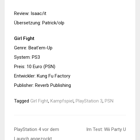
Review: Isaac/it
Übersetzung: Patrick/olp
Girl Fight
Genre: Beat’em-Up
System: PS3
Preis: 10 Euro (PSN)
Entwickler: Kung Fu Factory
Publisher: Reverb Publishing
Tagged
Girl Fight
,
Kampfspiel
,
PlayStation 3
,
PSN
Beitragsnavigation
PlayStation 4 vor dem
Im Test: Wii Party U
Launch angezockt