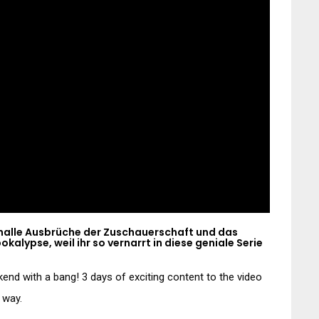
nalle Ausbrüche der Zuschauerschaft und das
lypse, weil ihr so vernarrt in diese geniale Serie
nd with a bang! 3 days of exciting content to the video
 way.