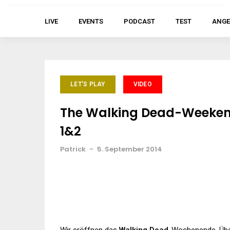
LIVE
EVENTS
PODCAST
TEST
ANGE
LET'S PLAY
VIDEO
The Walking Dead-Weekend
1&2
Patrick
-
5. September 2014