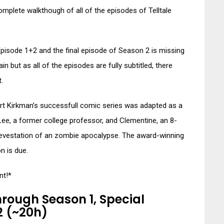
omplete walkthough of all of the episodes of Telltale
isode 1+2 and the final episode of Season 2 is missing
n but as all of the episodes are fully subtitled, there
.
t Kirkman’s successfull comic series was adapted as a
 Lee, a former college professor, and Clementine, an 8-
 devestation of an zombie apocalypse. The award-winning
n is due.
nt!*
rough Season 1, Special
2 (~20h)