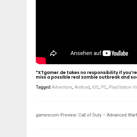
*XTgamer.de takes no responsibility if you’re
miss a possible real zombie outbreak and soo
Tagged
Adventure
,
Android
,
iOS
,
PC
,
PlayStation Vi
Beitragsnavigation
gamescom-Preview: Call of Duty – Advanced War