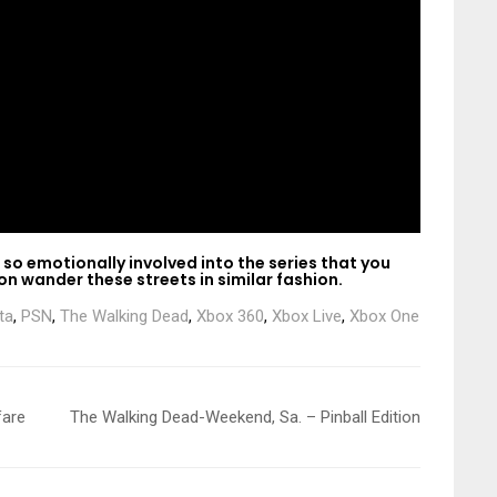
 so emotionally involved into the series that you
n wander these streets in similar fashion.
ta
,
PSN
,
The Walking Dead
,
Xbox 360
,
Xbox Live
,
Xbox One
fare
The Walking Dead-Weekend, Sa. – Pinball Edition