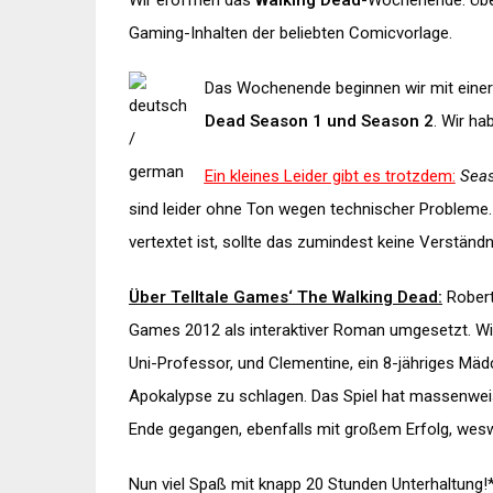
Wir eröffnen das
Walking Dead
-Wochenende. Über
Gaming-Inhalten der beliebten Comicvorlage.
Das Wochenende beginnen wir mit einer 
Dead Season 1 und Season 2
. Wir ha
Ein kleines Leider gibt es trotzdem:
Seas
sind leider ohne Ton wegen technischer Probleme. 
vertextet ist, sollte das zumindest keine Verständ
Über Telltale Games‘ The Walking Dead:
Robert
Games 2012 als interaktiver Roman umgesetzt. Wi
Uni-Professor, und Clementine, ein 8-jähriges Mä
Apokalypse zu schlagen. Das Spiel hat massenweis
Ende gegangen, ebenfalls mit großem Erfolg, weswe
Nun viel Spaß mit knapp 20 Stunden Unterhaltung!