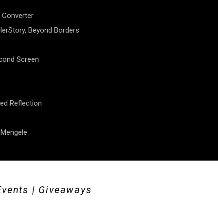
 Converter
erStory, Beyond Borders
econd Screen
ed Reflection
f Mengele
Events | Giveaways