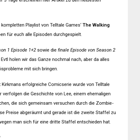
 3 Tage erscheinen hier Artikel zu den heißesten
kompletten Playlist von Telltale Games‘
The Walking
ben für euch alle Episoden durchgespielt.
on 1 Episode 1+2
sowie die
finale Episode von Season 2
Evtl holen wir das Ganze nochmal nach, aber da alles
nisprobleme mit sich bringen.
 Kirkmans erfolgreiche Comicserie wurde von Telltale
r verfolgen die Geschichte von Lee, einem ehemaligen
dchen, die sich gemeinsam versuchen durch die Zombie-
e Preise abgeräumt und gerade ist die zweite Staffel zu
gen man sich für eine dritte Staffel entschieden hat.
*