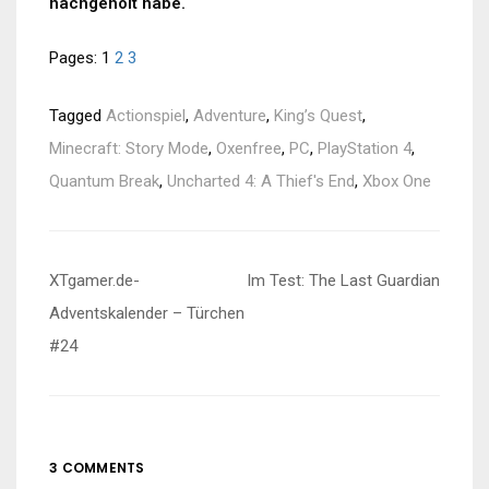
nachgeholt habe.
Pages:
1
2
3
Tagged
Actionspiel
,
Adventure
,
King’s Quest
,
Minecraft: Story Mode
,
Oxenfree
,
PC
,
PlayStation 4
,
Quantum Break
,
Uncharted 4: A Thief's End
,
Xbox One
Beitragsnavigation
XTgamer.de-
Im Test: The Last Guardian
Adventskalender – Türchen
#24
3 COMMENTS