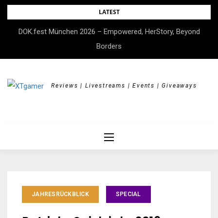
Skip
LATEST
to
DOK.fest München 2026 – Empowered, HerStory, Beyond
content
Borders
Reviews | Livestreams | Events | Giveaways
JAHRESRÜCKBLICK
SPECIAL