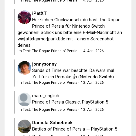
Im Test: The Rogue Prince of Persia
·
14. April 2026
iPatXT
Herzlichen Glückwunsch, du hast The Rogue
Prince of Persia für Nintendo Switch
gewonnen! Schick uns bitte eine E-Mail-Nachricht an
win[at]xtgamer[punkt]de mit - einem Screenshot
deines...
Im Test: The Rogue Prince of Persia
·
14. April 2026
jonnysonny
Sands of Time war beschte. Da wärs mal
Zeit für ein Remake 👍 (Nintendo Switch)
Im Test: The Rogue Prince of Persia
·
12. April 2026
marc_englich
Prince of Persia Classic, PlayStation 5
Im Test: The Rogue Prince of Persia
·
12. April 2026
Daniela Schiebeck
Battles of Prince of Persia -- PlayStation 5