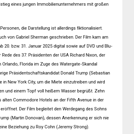
fstieg eines jungen Immobilienunternehmers mit großen
onen, die Darstellung ist allerdings fiktionalisiert.
buch von Gabriel Sherman geschrieben. Der Film kam am
b 20. bzw. 31. Januar 2025 digital sowie auf DVD und Blu-
ner Rede des 37. Präsidenten der USA Richard Nixon, der
n Orlando, Florida im Zuge des Watergate-Skandal
jährige Präsidentschaftskandidat Donald Trump (Sebastian
in New York City, um die Miete einzutreiben und wird
en und einem Topf voll heißem Wasser begrüßt. Zehn
s alten Commodore Hotels an der Fifth Avenue in der
 eröffnet. Der Film begleitet den Werdegang des Sohns
rump (Martin Donovan), dessen Anerkennung er sich nie
 seine Beziehung zu Roy Cohn (Jeremy Strong).