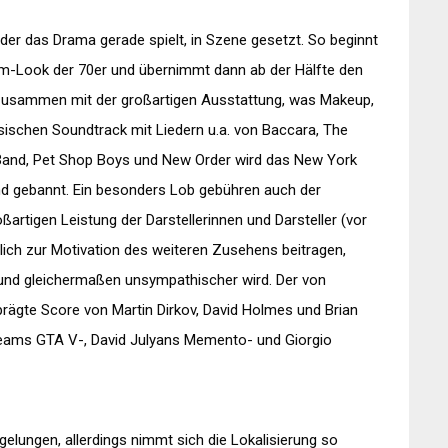
der das Drama gerade spielt, in Szene gesetzt. So beginnt
mm-Look der 70er und übernimmt dann ab der Hälfte den
 Zusammen mit der großartigen Ausstattung, was Makeup,
sischen Soundtrack mit Liedern u.a. von Baccara, The
and, Pet Shop Boys und New Order wird das New York
and gebannt. Ein besonders Lob gebühren auch der
artigen Leistung der Darstellerinnen und Darsteller (vor
lich zur Motivation des weiteren Zusehens beitragen,
und gleichermaßen unsympathischer wird. Der von
prägte Score von Martin Dirkov, David Holmes und Brian
Dreams GTA V-, David Julyans Memento- und Giorgio
gelungen, allerdings nimmt sich die Lokalisierung so