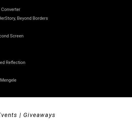
 Converter
erStory, Beyond Borders
econd Screen
ed Reflection
f Mengele
Events | Giveaways