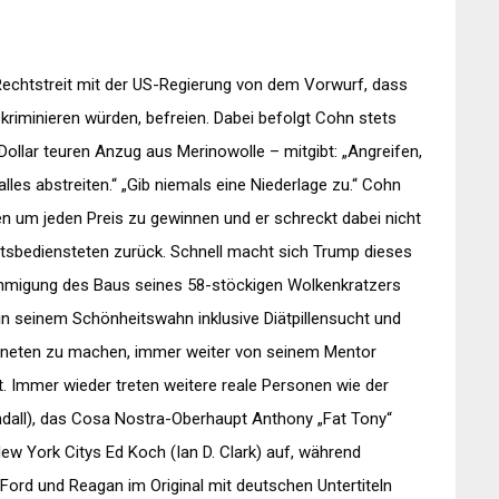
 Rechtstreit mit der US-Regierung von dem Vorwurf, dass
kriminieren würden, befreien. Dabei befolgt Cohn stets
Dollar teuren Anzug aus Merinowolle – mitgibt: „Angreifen,
lles abstreiten.“ „Gib niemals eine Niederlage zu.“ Cohn
en um jeden Preis zu gewinnen und er schreckt dabei nicht
sbediensteten zurück. Schnell macht sich Trump dieses
ehmigung des Baus seines 58-stöckigen Wolkenkratzers
 in seinem Schönheitswahn inklusive Diätpillensucht und
gneten zu machen, immer weiter von seinem Mentor
. Immer wieder treten weitere reale Personen wie der
endall), das Cosa Nostra-Oberhaupt Anthony „Fat Tony“
ew York Citys Ed Koch (Ian D. Clark) auf, während
Ford und Reagan im Original mit deutschen Untertiteln