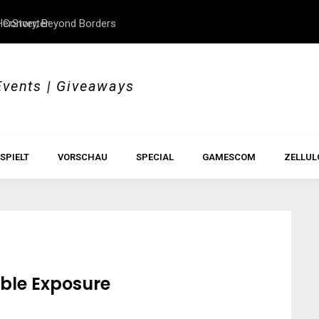
 Converter
erStory, Beyond Borders
Im Test: All Hail the Orb
Events | Giveaways
SPIELT
VORSCHAU
SPECIAL
GAMESCOM
ZELLUL
ouble Exposure