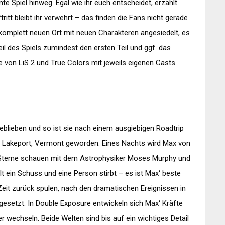
te Spiel hinweg. Egal wie ihr euch entscheidet, erzählt
itt bleibt ihr verwehrt – das finden die Fans nicht gerade
komplett neuen Ort mit neuen Charakteren angesiedelt, es
il des Spiels zumindest den ersten Teil und ggf. das
e von LiS 2 und True Colors mit jeweils eigenen Casts
 geblieben und so ist sie nach einem ausgiebigen Roadtrip
 in Lakeport, Vermont geworden. Eines Nachts wird Max von
ie Sterne schauen mit dem Astrophysiker Moses Murphy und
t ein Schuss und eine Person stirbt – es ist Max‘ beste
Zeit zurück spulen, nach den dramatischen Ereignissen in
ngesetzt. In Double Exposure entwickeln sich Max‘ Kräfte
er wechseln. Beide Welten sind bis auf ein wichtiges Detail