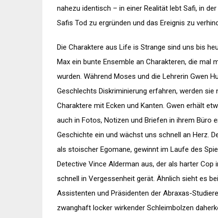
nahezu identisch – in einer Realität lebt Safi, in d
Safis Tod zu ergründen und das Ereignis zu verhin
Die Charaktere aus Life is Strange sind uns bis heu
Max ein bunte Ensemble an Charakteren, die mal 
wurden. Während Moses und die Lehrerin Gwen Hunt
Geschlechts Diskriminierung erfahren, werden sie n
Charaktere mit Ecken und Kanten. Gwen erhält etw
auch in Fotos, Notizen und Briefen in ihrem Büro 
Geschichte ein und wächst uns schnell an Herz. 
als stoischer Egomane, gewinnt im Laufe des Spiel
Detective Vince Alderman aus, der als harter Cop 
schnell in Vergessenheit gerät. Ähnlich sieht es b
Assistenten und Präsidenten der Abraxas-Studiere
zwanghaft locker wirkender Schleimbolzen daher