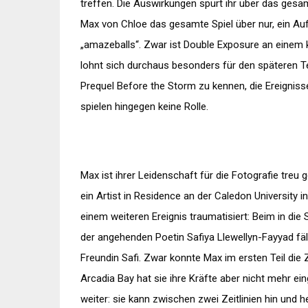
treffen. Die Auswirkungen spürt ihr über das gesam
Max von Chloe das gesamte Spiel über nur, ein Auftr
„amazeballs“. Zwar ist Double Exposure an einem 
lohnt sich durchaus besonders für den späteren Te
Prequel Before the Storm zu kennen, die Ereigniss
spielen hingegen keine Rolle.
Max ist ihrer Leidenschaft für die Fotografie treu
ein Artist in Residence an der Caledon University
einem weiteren Ereignis traumatisiert: Beim in d
der angehenden Poetin Safiya Llewellyn-Fayyad fäll
Freundin Safi. Zwar konnte Max im ersten Teil die 
Arcadia Bay hat sie ihre Kräfte aber nicht mehr ei
weiter: sie kann zwischen zwei Zeitlinien hin und h