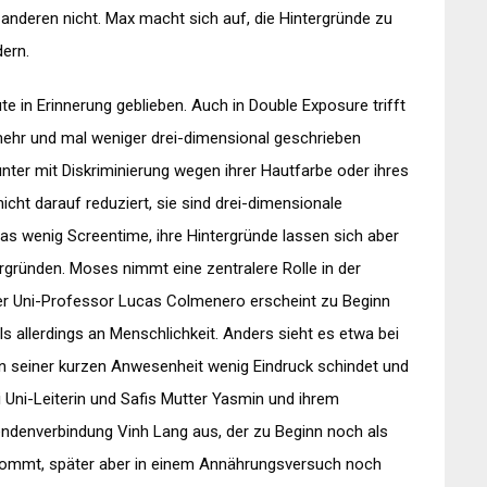
er anderen nicht. Max macht sich auf, die Hintergründe zu
dern.
te in Erinnerung geblieben. Auch in Double Exposure trifft
mehr und mal weniger drei-dimensional geschrieben
er mit Diskriminierung wegen ihrer Hautfarbe oder ihres
icht darauf reduziert, sie sind drei-dimensionale
as wenig Screentime, ihre Hintergründe lassen sich aber
ergründen. Moses nimmt eine zentralere Rolle in der
Der Uni-Professor Lucas Colmenero erscheint zu Beginn
s allerdings an Menschlichkeit. Anders sieht es etwa bei
in seiner kurzen Anwesenheit wenig Eindruck schindet und
ei Uni-Leiterin und Safis Mutter Yasmin und ihrem
ndenverbindung Vinh Lang aus, der zu Beginn noch als
kommt, später aber in einem Annährungsversuch noch