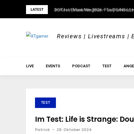
Skip
LATEST
Im Test: Brook Wingman P5s/P5/NS Lite
DOK.fest München 2026 – Empowered, H
to
content
Reviews | Livestreams | 
LIVE
EVENTS
PODCAST
TEST
ANGE
TEST
Im Test: Life is Strange: D
Patrick
-
28. Oktober 2024