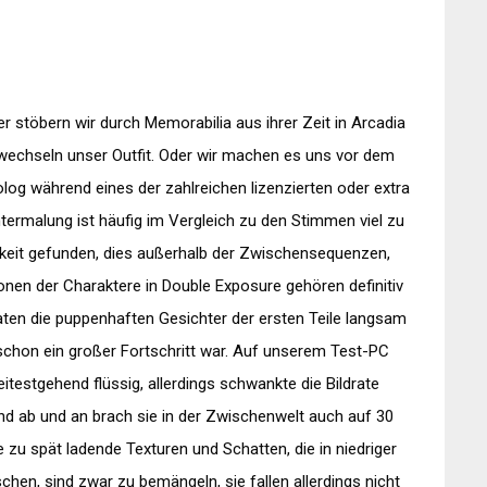
er stöbern wir durch Memorabilia aus ihrer Zeit in Arcadia
 wechseln unser Outfit. Oder wir machen es uns vor dem
og während eines der zahlreichen lizenzierten oder extra
untermalung ist häufig im Vergleich zu den Stimmen viel zu
chkeit gefunden, dies außerhalb der Zwischensequenzen,
ionen der Charaktere in Double Exposure gehören definitiv
aten die puppenhaften Gesichter der ersten Teile langsam
schon ein großer Fortschritt war. Auf unserem Test-PC
itestgehend flüssig, allerdings schwankte die Bildrate
nd ab und an brach sie in der Zwischenwelt auch auf 30
e zu spät ladende Texturen und Schatten, die in niedriger
chen, sind zwar zu bemängeln, sie fallen allerdings nicht