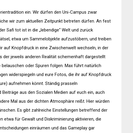
Serientradition ein. Wir dürfen den Uni-Campus zwar
eiche wir zum aktuellen Zeitpunkt betreten dürfen. An fest
r Safi tot ist in die „lebendige“ Welt und zurück
rätsel, etwa um Sammelobjekte aufzustöbern, und treiben
wir auf Knopfdruck in eine Zwischenwelt wechseln, in der
 der jeweils anderen Realität schemenhaft dargestellt
belauschen oder Spuren folgen. Max führt natürlich
gen widerspiegeln und eure Fotos, die ihr auf Knopfdruck
sure) aufnehmen könnt. Ständig prasseln
 Beiträge aus den Sozialen Medien auf euch ein, auch
ere Mal aus der dichten Atmosphäre reißt. Hier würden
nschen. Es gibt zahlreiche Einstellungen betreffend der
n etwa für Gewalt und Diskriminierung aktivieren, die
 Entscheidungen einräumen und das Gameplay gar