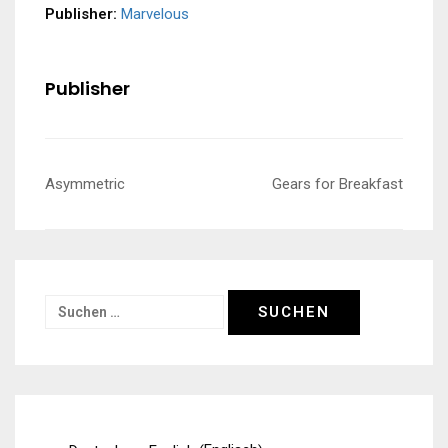
Publisher:
Marvelous
Publisher
Beitragsnavigation
Asymmetric
Gears for Breakfast
Suchen
nach: