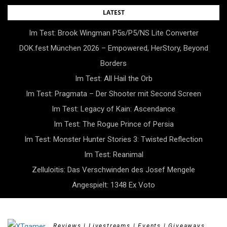
Skip
LATEST
to
Im Test: Brook Wingman P5s/P5/NS Lite Converter
content
DOK.fest München 2026 – Empowered, HerStory, Beyond
Borders
Im Test: All Hail the Orb
Im Test: Pragmata – Der Shooter mit Second Screen
Im Test: Legacy of Kain: Ascendance
Im Test: The Rogue Prince of Persia
Im Test: Monster Hunter Stories 3: Twisted Reflection
Im Test: Reanimal
Zelluloitis: Das Verschwinden des Josef Mengele
Angespielt: 1348 Ex Voto
Reviews | Livestreams | Events | Giveaways