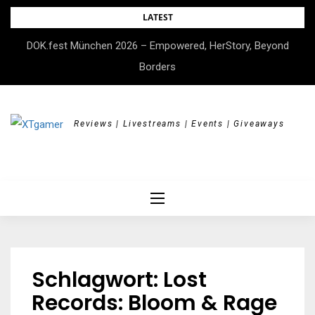
Skip
LATEST
to
DOK.fest München 2026 – Empowered, HerStory, Beyond
content
Borders
Reviews | Livestreams | Events | Giveaways
Schlagwort:
Lost
Records: Bloom & Rage