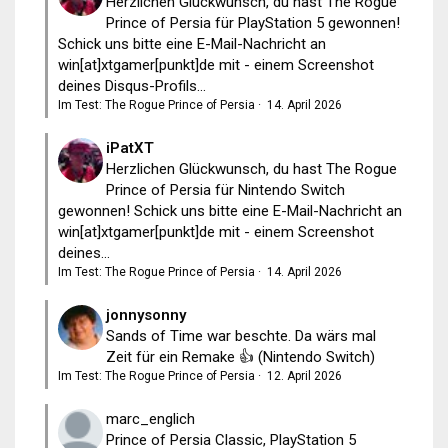
Herzlichen Glückwunsch, du hast The Rogue
Prince of Persia für PlayStation 5 gewonnen!
Schick uns bitte eine E-Mail-Nachricht an
win[at]xtgamer[punkt]de mit - einem Screenshot
deines Disqus-Profils...
Im Test: The Rogue Prince of Persia
·
14. April 2026
iPatXT
Herzlichen Glückwunsch, du hast The Rogue
Prince of Persia für Nintendo Switch
gewonnen! Schick uns bitte eine E-Mail-Nachricht an
win[at]xtgamer[punkt]de mit - einem Screenshot
deines...
Im Test: The Rogue Prince of Persia
·
14. April 2026
jonnysonny
Sands of Time war beschte. Da wärs mal
Zeit für ein Remake 👍 (Nintendo Switch)
Im Test: The Rogue Prince of Persia
·
12. April 2026
marc_englich
Prince of Persia Classic, PlayStation 5