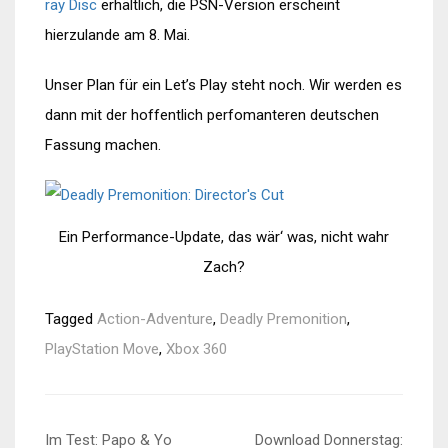
ray Disc
erhältlich, die PSN-Version erscheint
hierzulande am 8. Mai.
Unser Plan für ein Let’s Play steht noch. Wir werden es
dann mit der hoffentlich perfomanteren deutschen
Fassung machen.
Ein Performance-Update, das wär‘ was, nicht wahr
Zach?
Tagged
Action-Adventure
,
Deadly Premonition
,
PlayStation Move
,
Xbox 360
Beitragsnavigation
Im Test: Papo & Yo
Download Donnerstag: