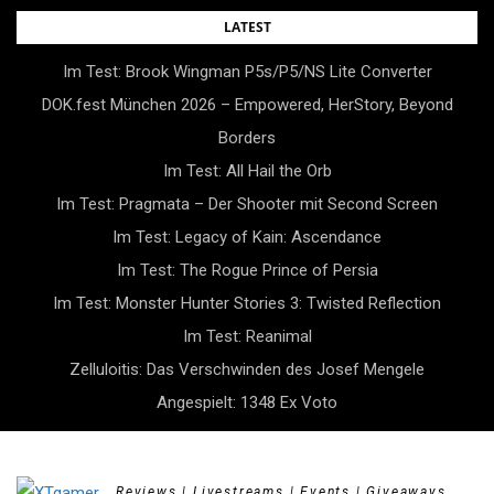
Skip
LATEST
to
Im Test: Brook Wingman P5s/P5/NS Lite Converter
content
DOK.fest München 2026 – Empowered, HerStory, Beyond
Borders
Im Test: All Hail the Orb
Im Test: Pragmata – Der Shooter mit Second Screen
Im Test: Legacy of Kain: Ascendance
Im Test: The Rogue Prince of Persia
Im Test: Monster Hunter Stories 3: Twisted Reflection
Im Test: Reanimal
Zelluloitis: Das Verschwinden des Josef Mengele
Angespielt: 1348 Ex Voto
Reviews | Livestreams | Events | Giveaways