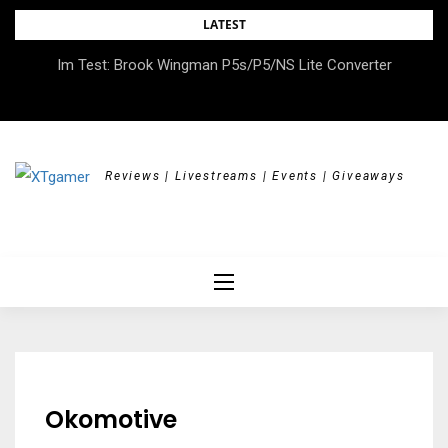
Skip
LATEST
to
DOK.fest München 2026 – Empowered, HerStory, Beyond
Im Test: Brook Wingman P5s/P5/NS Lite Converter
content
Borders
Reviews | Livestreams | Events | Giveaways
Okomotive