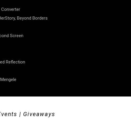
 Converter
erStory, Beyond Borders
econd Screen
ed Reflection
f Mengele
Events | Giveaways