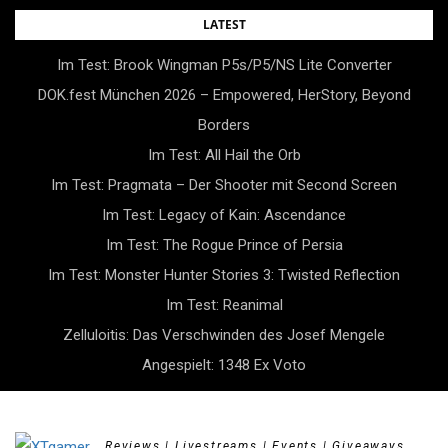
Skip
LATEST
to
Im Test: Brook Wingman P5s/P5/NS Lite Converter
content
DOK.fest München 2026 – Empowered, HerStory, Beyond
Borders
Im Test: All Hail the Orb
Im Test: Pragmata – Der Shooter mit Second Screen
Im Test: Legacy of Kain: Ascendance
Im Test: The Rogue Prince of Persia
Im Test: Monster Hunter Stories 3: Twisted Reflection
Im Test: Reanimal
Zelluloitis: Das Verschwinden des Josef Mengele
Angespielt: 1348 Ex Voto
Reviews | Livestreams | Events | Giveaways