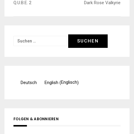
Beitragsnavigation
Q.U.B.E. 2
Dark Rose Valkyrie
Suchen
nach:
Englisch
Deutsch
English
(
)
FOLGEN & ABONNIEREN