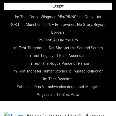
Skip
LATEST
to
Im Test: Brook Wingman P5s/P5/NS Lite Converter
content
DOK.fest München 2026 – Empowered, HerStory, Beyond
Borders
Im Test: All Hail the Orb
Im Test: Pragmata – Der Shooter mit Second Screen
Im Test: Legacy of Kain: Ascendance
Im Test: The Rogue Prince of Persia
Im Test: Monster Hunter Stories 3: Twisted Reflection
Im Test: Reanimal
Zelluloitis: Das Verschwinden des Josef Mengele
Angespielt: 1348 Ex Voto
Reviews | Livestreams | Events | Giveaways