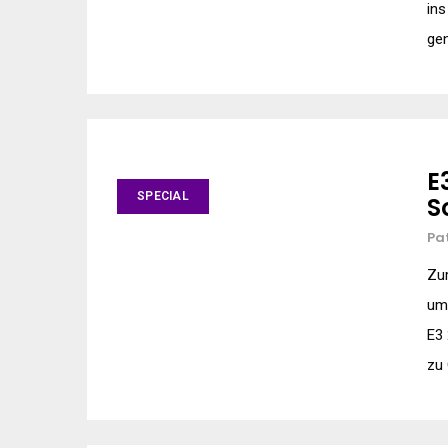
ins
ge
E
SPECIAL
S
Pa
Zur
um 
E3 
zu 