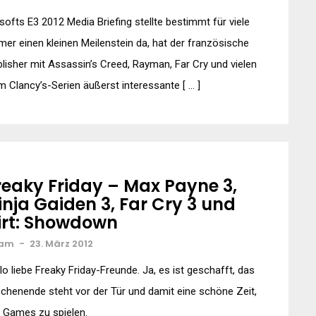
softs E3 2012 Media Briefing stellte bestimmt für viele
er einen kleinen Meilenstein da, hat der französische
lisher mit Assassin’s Creed, Rayman, Far Cry und vielen
 Clancy’s-Serien äußerst interessante [ … ]
reaky Friday – Max Payne 3,
inja Gaiden 3, Far Cry 3 und
irt: Showdown
am
-
23. März 2012
lo liebe Freaky Friday-Freunde. Ja, es ist geschafft, das
henende steht vor der Tür und damit eine schöne Zeit,
 Games zu spielen.