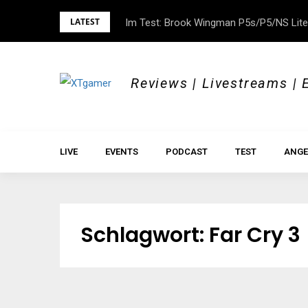
Skip
LATEST
Im Test: Brook Wingman P5s/P5/NS Lite
DOK.fest München 2026 – Empowered, H
to
content
Reviews | Livestreams | 
LIVE
EVENTS
PODCAST
TEST
ANGE
Schlagwort:
Far Cry 3