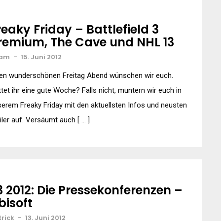
reaky Friday – Battlefield 3
remium, The Cave und NHL 13
am
-
15. Juni 2012
nen wunderschönen Freitag Abend wünschen wir euch.
tet ihr eine gute Woche? Falls nicht, muntern wir euch in
erem Freaky Friday mit den aktuellsten Infos und neusten
iler auf. Versäumt auch [ … ]
3 2012: Die Pressekonferenzen –
bisoft
trick
-
13. Juni 2012