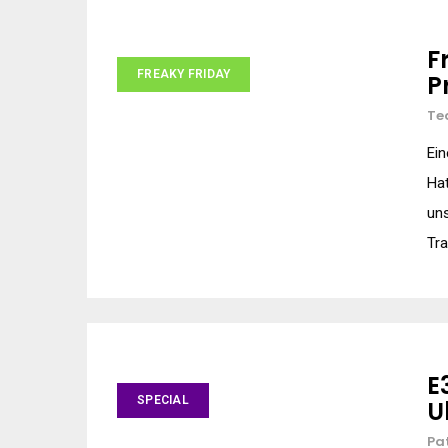
F
FREAKY FRIDAY
P
Te
Ei
Hat
uns
Tra
E
SPECIAL
U
Pa