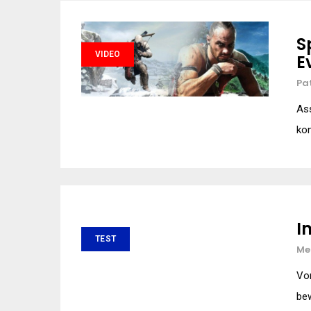
S
VIDEO
E
Pa
Ass
kon
I
TEST
Me
Vo
bew