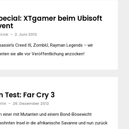
pecial: XTgamer beim Ubisoft
vent
trick
-
2. Juni 2013
assin’s Creed III, ZombiU, Rayman Legends – wir
nten sie alle vor Veröffentlichung anzocken!
m Test: Far Cry 3
rlin
-
26. Dezember 2012
n einer mit Mutanten und einem Bond-Bösewicht
ohnten Insel in die afrikanische Savanne und nun zurück