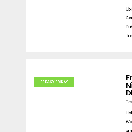
Ubi
Gam
Pub
Tom
F
FREAKY FRIDAY
N
D
Te
Hal
Woc
um