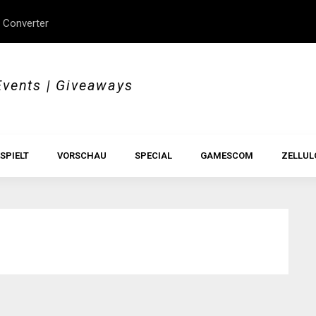
 Converter
erStory, Beyond Borders
Im Test: All Hail the Orb
Events | Giveaways
SPIELT
VORSCHAU
SPECIAL
GAMESCOM
ZELLUL