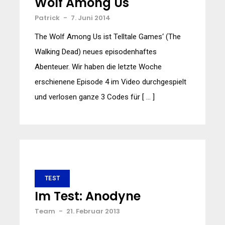
Wolf Among Us
Patrick
-
7. Juni 2014
The Wolf Among Us ist Telltale Games‘ (The
Walking Dead) neues episodenhaftes
Abenteuer. Wir haben die letzte Woche
erschienene Episode 4 im Video durchgespielt
und verlosen ganze 3 Codes für [ … ]
TEST
Im Test: Anodyne
Team
-
21. Februar 2013