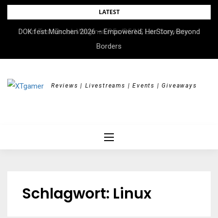
Skip
LATEST
to
DOK.fest München 2026 – Empowered, HerStory, Beyond
Im Test: Brook Wingman P5s/P5/NS Lite Converter
content
Borders
Reviews | Livestreams | Events | Giveaways
Schlagwort:
Linux