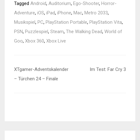
Tagged
Android
,
Auditorium
,
Ego-Shooter
,
Horror-
Adventure
,
iOS
,
iPad
,
iPhone
,
Mac
,
Metro 2033
,
Musikspiel
,
PC
,
PlayStation Portable
,
PlayStation Vita
,
PSN
,
Puzzlespiel
,
Steam
,
The Walking Dead
,
World of
Goo
,
Xbox 360
,
Xbox Live
Beitragsnavigation
XTgamer-Adventskalender
Im Test: Far Cry 3
– Türchen 24 – Finale