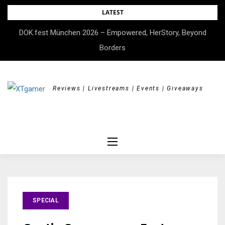
Skip
LATEST
to
DOK.fest München 2026 – Empowered, HerStory, Beyond
content
Borders
Reviews | Livestreams | Events | Giveaways
SPECIAL