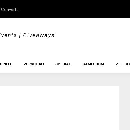
 Converter
erStory, Beyond Borders
Im Test: All Hail the Orb
Events | Giveaways
SPIELT
VORSCHAU
SPECIAL
GAMESCOM
ZELLUL