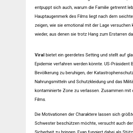
entpuppt sich auch, warum die Familie getrennt leb
Hauptaugenmerk des Films liegt nach dem seichten
zeigen, wie sie emotional mit der Lage versuchen 
wieder, aus denen sie trotz Hang zum Erstarren 
Viral
bietet ein geerdetes Setting und stellt auf g
Epidemie verfahren werden könnte. US-Präsident B
Bevölkerung zu beruhigen, der Katastrophenschut
Nahrungsmitteln und Schutzkleidung und das Militär
kontaminierte Zone zu verlassen. Zusammen mit de
Films.
Die Motivationen der Charaktere lassen sich größt
Schwester beschützen möchte, versucht auch der 
Sicherheit zu bringen. Evan fungiert dabei als S