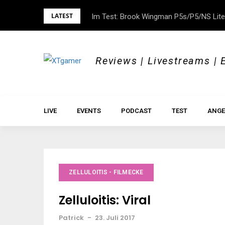
Skip
LATEST
Im Test: Brook Wingman P5s/P5/NS Lite
DOK.fest München 2026 – Empowered, H
to
content
Reviews | Livestreams | 
LIVE
EVENTS
PODCAST
TEST
ANGE
ZELLULOITIS - FILMECKE
Zelluloitis: Viral
Patrick
-
23. Juli 2017