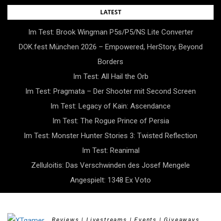
Skip
LATEST
to
Im Test: Brook Wingman P5s/P5/NS Lite Converter
content
DOK.fest München 2026 – Empowered, HerStory, Beyond
Borders
Im Test: All Hail the Orb
Im Test: Pragmata – Der Shooter mit Second Screen
Im Test: Legacy of Kain: Ascendance
Im Test: The Rogue Prince of Persia
Im Test: Monster Hunter Stories 3: Twisted Reflection
Im Test: Reanimal
Zelluloitis: Das Verschwinden des Josef Mengele
Angespielt: 1348 Ex Voto
Reviews | Livestreams | Events | Giveaways