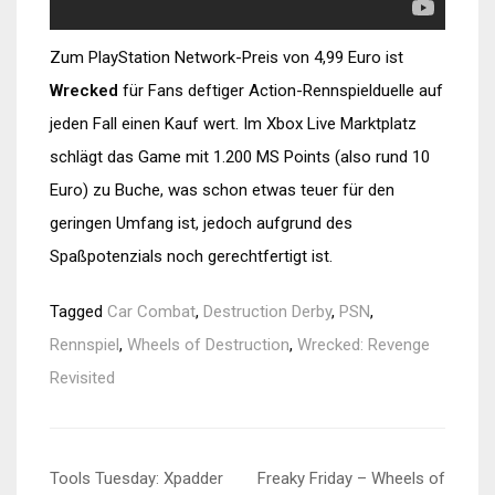
Zum PlayStation Network-Preis von 4,99 Euro ist
Wrecked
für Fans deftiger Action-Rennspielduelle auf
jeden Fall einen Kauf wert. Im Xbox Live Marktplatz
schlägt das Game mit 1.200 MS Points (also rund 10
Euro) zu Buche, was schon etwas teuer für den
geringen Umfang ist, jedoch aufgrund des
Spaßpotenzials noch gerechtfertigt ist.
Tagged
Car Combat
,
Destruction Derby
,
PSN
,
Rennspiel
,
Wheels of Destruction
,
Wrecked: Revenge
Revisited
Beitragsnavigation
Tools Tuesday: Xpadder
Freaky Friday – Wheels of