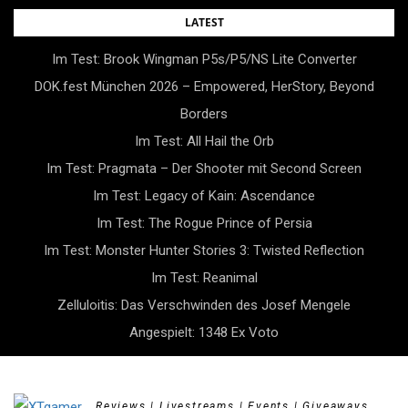
Skip
LATEST
to
Im Test: Brook Wingman P5s/P5/NS Lite Converter
content
DOK.fest München 2026 – Empowered, HerStory, Beyond
Borders
Im Test: All Hail the Orb
Im Test: Pragmata – Der Shooter mit Second Screen
Im Test: Legacy of Kain: Ascendance
Im Test: The Rogue Prince of Persia
Im Test: Monster Hunter Stories 3: Twisted Reflection
Im Test: Reanimal
Zelluloitis: Das Verschwinden des Josef Mengele
Angespielt: 1348 Ex Voto
Reviews | Livestreams | Events | Giveaways