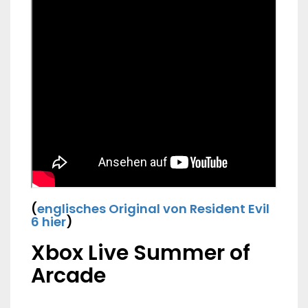
(
englisches Original von Resident Evil
6 hier
)
Xbox Live Summer of
Arcade