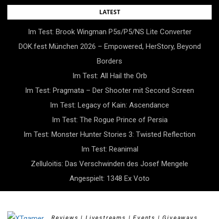
Skip
LATEST
to
Im Test: Brook Wingman P5s/P5/NS Lite Converter
content
DOK.fest München 2026 – Empowered, HerStory, Beyond
Borders
Im Test: All Hail the Orb
Im Test: Pragmata – Der Shooter mit Second Screen
Im Test: Legacy of Kain: Ascendance
Im Test: The Rogue Prince of Persia
Im Test: Monster Hunter Stories 3: Twisted Reflection
Im Test: Reanimal
Zelluloitis: Das Verschwinden des Josef Mengele
Angespielt: 1348 Ex Voto
Reviews | Livestreams | Events | Giveaways