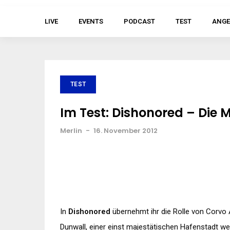
LIVE
EVENTS
PODCAST
TEST
ANGE
TEST
Im Test: Dishonored – Die 
Merlin
-
16. November 2012
In
Dishonored
übernehmt ihr die Rolle von
Corvo
Dunwall
, einer einst majestätischen Hafenstadt w