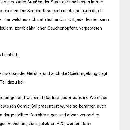
 den
desolaten
Straßen der Stadt dar und lassen immer
scheinen. Die Seuche frisst sich nach und nach durch
ier dar welches sich natürlich auch nicht jeder leisten kann.
Heulern
,
zombieähnlichen
Seuchenopfern,
verpesteten
 Licht ist…
echselbad der Gefühle und auch die Spielumgebung trägt
Teil dazu bei.
nd umgesetzt wie einst
Rapture
aus
Bioshock
. Wo diese
 gewissen
Comic
-Stil präsentiert wurde so kommen auch
ben dargestellten Gesichtszügen und etwas verzerrten
engen Beziehung zum geliebten H2O, werden doch