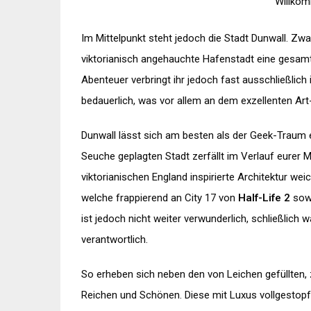
Willko
Im Mittelpunkt steht jedoch die Stadt
Dunwall
. Zw
viktorianisch
angehauchte Hafenstadt eine gesamte
Abenteuer verbringt ihr jedoch fast ausschließlich 
bedauerlich, was vor allem an dem exzellenten Art-
Dunwall
lässt sich am besten als der
Geek
-Traum 
Seuche geplagten Stadt zerfällt im Verlauf eurer
M
viktorianischen
England inspirierte Architektur wei
welche frappierend an City 17 von
Half-
Life
2
sowi
ist jedoch nicht weiter verwunderlich, schließlich 
verantwortlich.
So erheben sich neben den von Leichen gefüllten,
Reichen und Schönen. Diese mit Luxus vollgestopf