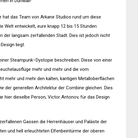
mmen in
Dunwall
!
ar hat das Team von
Arkane
Studios
rund um diese
 Welt entwickelt, eure knapp 12 bis 15 Stunden
in der langsam zerfallenden Stadt. Dies ist jedoch nicht
Design liegt.
einer
Steampunk
–
Dystopie
beschreiben. Diese von einer
euchelausflüge
mehr und mehr und die vom
cht mehr und mehr den kalten, kantigen Metalloberflächen
e der generellen Architektur der
Combine
gleichen. Dies
war hier dieselbe Person, Victor
Antonov
, für das Design
 zerfallenen Gassen die Herrenhäuser und Paläste der
ten und hell erleuchteten Elfenbeintürme der oberen