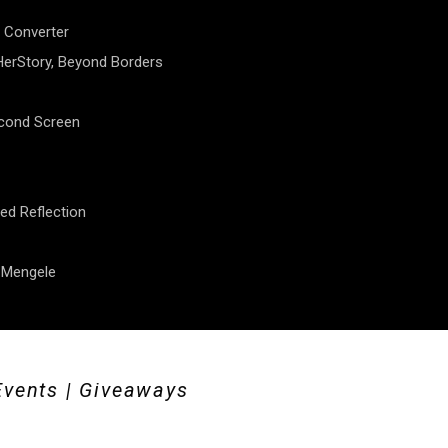
 Converter
erStory, Beyond Borders
econd Screen
ed Reflection
f Mengele
Events | Giveaways