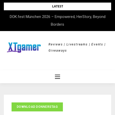
Skip
LATEST
to
DOK.fest München 2026 – Empowered, HerStory, Beyond
content
Borders
Reviews | Livestreams | Events |
Giveaways
DOWNLOAD DONNERSTAG