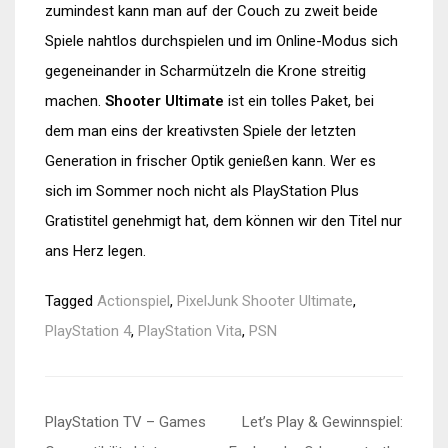
zumindest kann man auf der Couch zu zweit beide
Spiele nahtlos durchspielen und im Online-Modus sich
gegeneinander in Scharmützeln die Krone streitig
machen.
Shooter Ultimate
ist ein tolles Paket, bei
dem man eins der kreativsten Spiele der letzten
Generation in frischer Optik genießen kann. Wer es
sich im Sommer noch nicht als PlayStation Plus
Gratistitel genehmigt hat, dem können wir den Titel nur
ans Herz legen.
Tagged
Actionspiel
,
PixelJunk Shooter Ultimate
,
PlayStation 4
,
PlayStation Vita
,
PSN
Beitragsnavigation
PlayStation TV – Games
Let’s Play & Gewinnspiel: