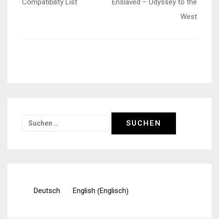
Compatibility List
Enslaved – Odyssey to the
West
Suchen
nach:
Englisch
Deutsch
English
(
)