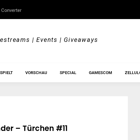
 Converter
erStory, Beyond Borders
Im Test: All Hail the Orb
vestreams | Events | Giveaways
SPIELT
VORSCHAU
SPECIAL
GAMESCOM
ZELLUL
er – Türchen #11