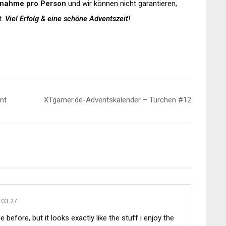
lnahme pro Person
und wir können nicht garantieren,
t.
Viel Erfolg & eine schöne Adventszeit
!
nt
XTgamer.de-Adventskalender – Türchen #12
 03:27
 before, but it looks exactly like the stuff i enjoy the