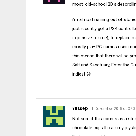
most: old-school 2D sidescroll
i’m almost running out of storie
just recently got a PS4 controlle
expensive for me), to replace m
mostly play PC games using cont
this means that there will be pr
Salt and Sanctuary, Enter the Gu
indies! 😛
Yussep
11. Dezember 2016 at 07:3
Not sure if this counts as a stor
chocolate cup all over my joyst