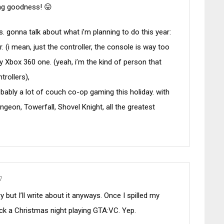
ing goodness! 😛
s. gonna talk about what i’m planning to do this year:
r. (i mean, just the controller, the console is way too
y Xbox 360 one. (yeah, i’m the kind of person that
rollers),
obably a lot of couch co-op gaming this holiday. with
ngeon, Towerfall, Shovel Knight, all the greatest
7
y but I’ll write about it anyways. Once I spilled my
ick a Christmas night playing GTA:VC. Yep.