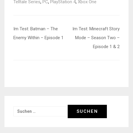
Telltale Series
,
PC
,
PlayStation 4
,
Xbox One
Beitragsnavigation
Im Test: Batman – The
Im Test: Minecraft Story
Enemy Within – Episode 1
Mode – Season Two –
Episode 1 & 2
Suchen
nach: