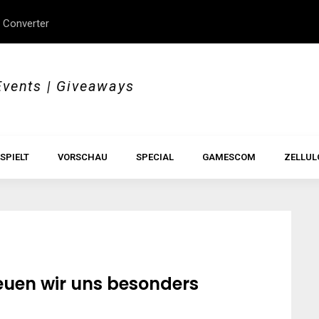
 Converter
erStory, Beyond Borders
Im Test: All Hail the Orb
Events | Giveaways
SPIELT
VORSCHAU
SPECIAL
GAMESCOM
ZELLUL
euen wir uns besonders