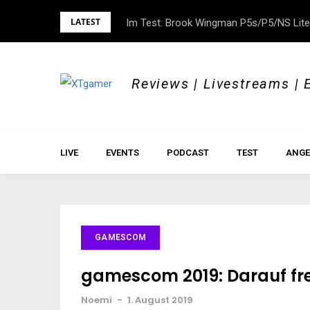
Skip
LATEST
Im Test: Brook Wingman P5s/P5/NS Lite
DOK.fest München 2026 – Empowered, H
to
content
Reviews | Livestreams | 
LIVE
EVENTS
PODCAST
TEST
ANGE
GAMESCOM
gamescom 2019: Darauf fr
Noemi
-
1. August 2019