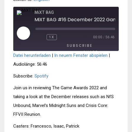
MiXT BAG
MiXT
PLAY
1X
00:00
/
56:46
REWIND
FAST
EPISODE
10
FORWARD
SUBSCRIBE
SECONDS
30
SECONDS
SHARE
Datei herunterladen
|
In neuem Fenster abspielen
|
SHARE
Spotify
Audiolänge: 56:46
RSS FEED
LINK
Subscribe:
Spotify
EMBED
Join us in reviewing The Game Awards 2022 and
taking a look at the December releases such as NfS
Unbound, Marvel’s Midnight Suns and Crisis Core:
FFVII Reunion.
Casters: Francesco, Isaac, Patrick