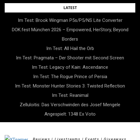
Skip
LATEST
to
Im Test: Brook Wingman P5s/P5/NS Lite Converter
content
DOK.fest München 2026 – Empowered, HerStory, Beyond
Borders
Im Test: All Hail the Orb
Im Test: Pragmata – Der Shooter mit Second Screen
Im Test: Legacy of Kain: Ascendance
Im Test: The Rogue Prince of Persia
Im Test: Monster Hunter Stories 3: Twisted Reflection
Im Test: Reanimal
Zelluloitis: Das Verschwinden des Josef Mengele
Angespielt: 1348 Ex Voto
Reviews | Livestreams | Events | Giveaways