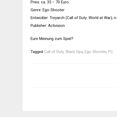
Preis: ca. 35 – 70 Euro
Genre: Ego-Shooter
Entwickler: Treyarch (Call of Duty: World at War); 
Publisher: Activision
Eure Meinung zum Spiel?
Tagged
Call of Duty: Black Ops
,
Ego-Shooter
,
PC
Beitragsnavigation