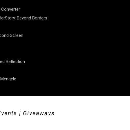
 Converter
erStory, Beyond Borders
econd Screen
ed Reflection
f Mengele
Events | Giveaways