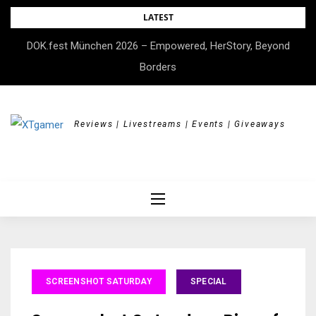
Skip
LATEST
to
DOK.fest München 2026 – Empowered, HerStory, Beyond
content
Borders
Reviews | Livestreams | Events | Giveaways
SCREENSHOT SATURDAY
SPECIAL