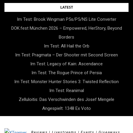
Skip
LATEST
to
Im Test: Brook Wingman P5s/P5/NS Lite Converter
content
DOK.fest München 2026 – Empowered, HerStory, Beyond
Borders
Im Test: All Hail the Orb
Im Test: Pragmata – Der Shooter mit Second Screen
Im Test: Legacy of Kain: Ascendance
Im Test: The Rogue Prince of Persia
Im Test: Monster Hunter Stories 3: Twisted Reflection
Im Test: Reanimal
Zelluloitis: Das Verschwinden des Josef Mengele
Angespielt: 1348 Ex Voto
Reviews | Livestreams | Events | Giveaways