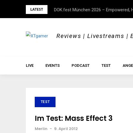
Skip
LATEST
DOK.fest München 2026 – Empowered, H
to
content
Reviews | Livestreams | 
LIVE
EVENTS
PODCAST
TEST
ANGE
TEST
Im Test: Mass Effect 3
Merlin
-
9. April 2012