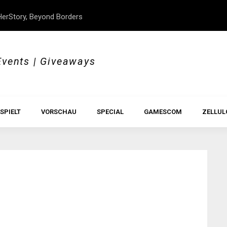
erStory, Beyond Borders
Im Test: All Hail the Orb
Events | Giveaways
SPIELT
VORSCHAU
SPECIAL
GAMESCOM
ZELLUL