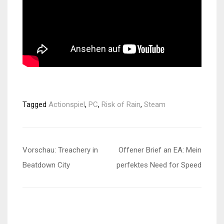
Tagged
Actionspiel
,
PC
,
Risk of Rain
,
Steam
Beitragsnavigation
Vorschau: Treachery in
Offener Brief an EA: Mein
Beatdown City
perfektes Need for Speed