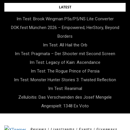
Skip
LATEST
to
Im Test: Brook Wingman P5s/P5/NS Lite Converter
content
DOK.fest München 2026 – Empowered, HerStory, Beyond
Borders
Im Test: All Hail the Orb
Im Test: Pragmata – Der Shooter mit Second Screen
Im Test: Legacy of Kain: Ascendance
Im Test: The Rogue Prince of Persia
Im Test: Monster Hunter Stories 3: Twisted Reflection
Im Test: Reanimal
Zelluloitis: Das Verschwinden des Josef Mengele
Angespielt: 1348 Ex Voto
Reviews | Livestreams | Events | Giveaways