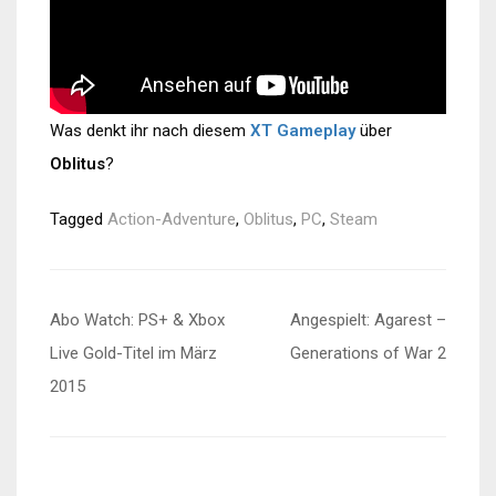
Was denkt ihr nach diesem
XT Gameplay
über
Oblitus
?
Tagged
Action-Adventure
,
Oblitus
,
PC
,
Steam
Beitragsnavigation
Abo Watch: PS+ & Xbox
Angespielt: Agarest –
Live Gold-Titel im März
Generations of War 2
2015