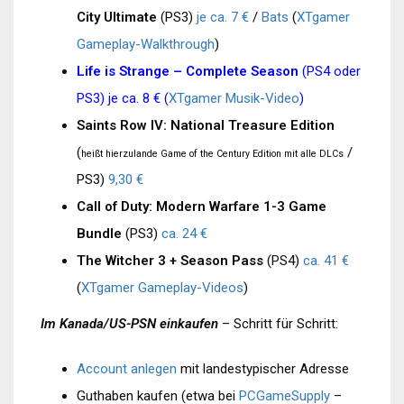
City Ultimate
(PS3)
je ca. 7 €
/
Bats
(
XTgamer
Gameplay-Walkthrough
)
Life is Strange – Complete Season
(PS4 oder
PS3)
je ca. 8 €
(
XTgamer Musik-Video
)
Saints Row IV: National Treasure Edition
(
/
heißt hierzulande Game of the Century Edition mit alle DLCs
PS3)
9,30 €
Call of Duty: Modern Warfare 1-3 Game
Bundle
(PS3)
ca. 24 €
The Witcher 3 + Season Pass
(PS4)
ca. 41 €
(
XTgamer Gameplay-Videos
)
Im Kanada/US-PSN einkaufen
– Schritt für Schritt:
Account anlegen
mit landestypischer Adresse
Guthaben kaufen (etwa bei
PCGameSupply
–