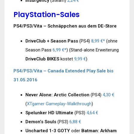
Insurgency
(Steam)
2,24 €
PlayStation-Sales
PS4/PS3/Vita – Schnäppchen aus dem DE-Store
DriveClub + Season Pass
(PS4)
8,99 €*
(ohne
Season Pass
6,99 €*
) (Stand-alone Erweiterung
DriveClub BIKES
kostet
9,99 €
)
PS4/PS3/Vita – Canada Extended Play Sale bis
31.05.2016
Never Alone: Arctic Collection
(PS4)
4,30 €
(
XTgamer Gameplay-Walkthrough
)
Spelunker HD Ultimate
(PS3)
4,64 €
Demon’s Souls
(PS3)
6,88 €
Uncharted 1-3 GOTY
oder
Batman: Arkham