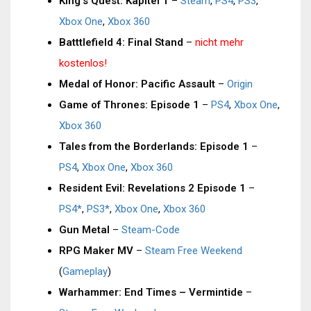
King’s Quest: Kapitel 1
–
Steam
,
PS4
,
PS3
,
Xbox One
,
Xbox 360
Batttlefield 4: Final Stand
–
nicht mehr
kostenlos!
Medal of Honor: Pacific Assault
–
Origin
Game of Thrones: Episode 1
–
PS4
,
Xbox One
,
Xbox 360
Tales from the Borderlands: Episode 1
–
PS4
,
Xbox One
,
Xbox 360
Resident Evil: Revelations 2 Episode 1
–
PS4*
,
PS3*
,
Xbox One
,
Xbox 360
Gun Metal
–
Steam-Code
RPG Maker MV
–
Steam Free Weekend
(
Gameplay
)
Warhammer: End Times – Vermintide
–