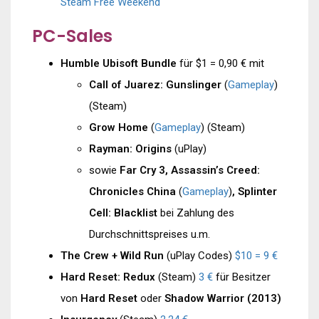
Steam Free Weekend
PC-Sales
Humble Ubisoft Bundle
für $1 = 0,90 € mit
Call of Juarez: Gunslinger
(
Gameplay
)
(Steam)
Grow Home
(
Gameplay
) (Steam)
Rayman: Origins
(uPlay)
sowie
Far Cry 3, Assassin’s Creed:
Chronicles China
(
Gameplay
)
, Splinter
Cell: Blacklist
bei Zahlung des
Durchschnittspreises u.m.
The Crew + Wild Run
(uPlay Codes)
$10 = 9 €
Hard Reset: Redux
(Steam)
3 €
für Besitzer
von
Hard Reset
oder
Shadow Warrior (2013)