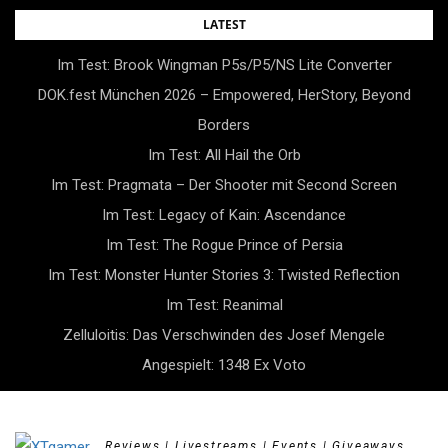
Skip
LATEST
to
Im Test: Brook Wingman P5s/P5/NS Lite Converter
content
DOK.fest München 2026 – Empowered, HerStory, Beyond
Borders
Im Test: All Hail the Orb
Im Test: Pragmata – Der Shooter mit Second Screen
Im Test: Legacy of Kain: Ascendance
Im Test: The Rogue Prince of Persia
Im Test: Monster Hunter Stories 3: Twisted Reflection
Im Test: Reanimal
Zelluloitis: Das Verschwinden des Josef Mengele
Angespielt: 1348 Ex Voto
Reviews | Livestreams | Events | Giveaways