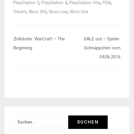
PlayStation 3
,
PlayStation 4
,
PlayStation Vita
,
PSN
,
Steam
,
Xbox 360
,
Xbox Live
,
Xbox One
Beitragsnavigation
Zelluloitis: WarCraft – The
SALE out – Spiele-
Beginning
Schnäppchen vom
04.06.2016
Suchen
nach: