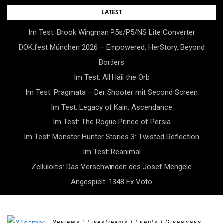
Skip
LATEST
to
Im Test: Brook Wingman P5s/P5/NS Lite Converter
content
DOK.fest München 2026 – Empowered, HerStory, Beyond
Borders
Im Test: All Hail the Orb
Im Test: Pragmata – Der Shooter mit Second Screen
Im Test: Legacy of Kain: Ascendance
Im Test: The Rogue Prince of Persia
Im Test: Monster Hunter Stories 3: Twisted Reflection
Im Test: Reanimal
Zelluloitis: Das Verschwinden des Josef Mengele
Angespielt: 1348 Ex Voto
Reviews | Livestreams | Events | Giveaways