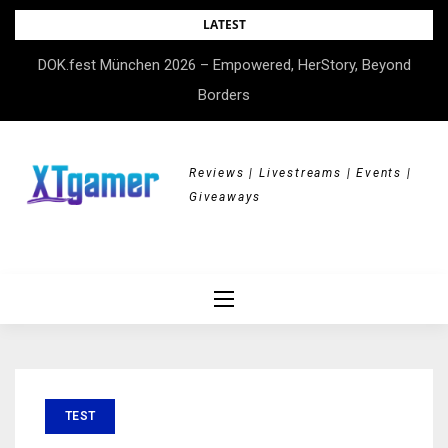
Skip
LATEST
to
DOK.fest München 2026 – Empowered, HerStory, Beyond
content
Borders
Reviews | Livestreams | Events |
Giveaways
TEST