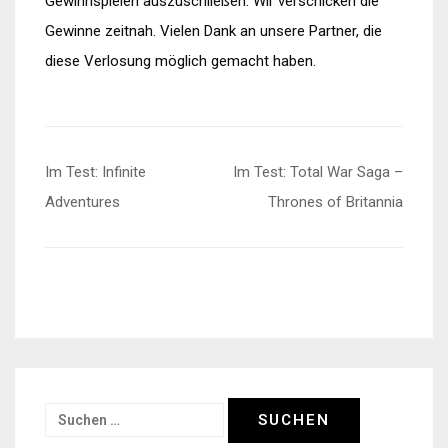
Gewinnspielen auszuschließen. Wir verschicken die
Gewinne zeitnah. Vielen Dank an unsere Partner, die
diese Verlosung möglich gemacht haben.
Beitragsnavigation
Im Test: Infinite
Im Test: Total War Saga –
Adventures
Thrones of Britannia
Suchen
nach: