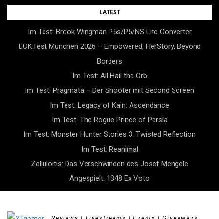
Skip
LATEST
to
Im Test: Brook Wingman P5s/P5/NS Lite Converter
content
DOK.fest München 2026 – Empowered, HerStory, Beyond
Borders
Im Test: All Hail the Orb
Im Test: Pragmata – Der Shooter mit Second Screen
Im Test: Legacy of Kain: Ascendance
Im Test: The Rogue Prince of Persia
Im Test: Monster Hunter Stories 3: Twisted Reflection
Im Test: Reanimal
Zelluloitis: Das Verschwinden des Josef Mengele
Angespielt: 1348 Ex Voto
Reviews | Livestreams | Events | Giveaways