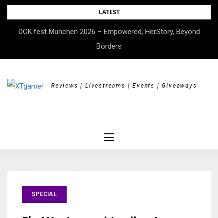
Skip
LATEST
to
DOK.fest München 2026 – Empowered, HerStory, Beyond
content
Borders
Reviews | Livestreams | Events | Giveaways
SPECIAL