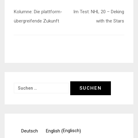
Beitragsnavigation
Kolumne: Die plattform-
Im Test: NHL 20 – Deking
übergreifende Zukunft
with the Stars
Suchen
nach:
Englisch
Deutsch
English
(
)