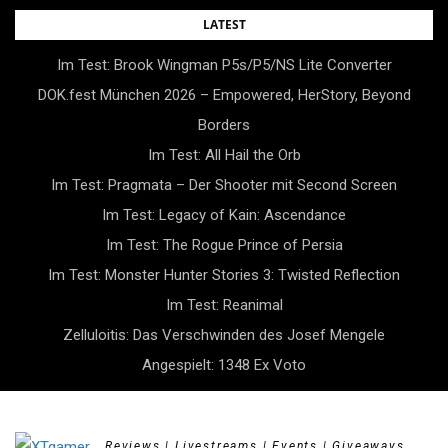
Skip
LATEST
to
Im Test: Brook Wingman P5s/P5/NS Lite Converter
content
DOK.fest München 2026 – Empowered, HerStory, Beyond
Borders
Im Test: All Hail the Orb
Im Test: Pragmata – Der Shooter mit Second Screen
Im Test: Legacy of Kain: Ascendance
Im Test: The Rogue Prince of Persia
Im Test: Monster Hunter Stories 3: Twisted Reflection
Im Test: Reanimal
Zelluloitis: Das Verschwinden des Josef Mengele
Angespielt: 1348 Ex Voto
Reviews | Livestreams | Events | Giveaways