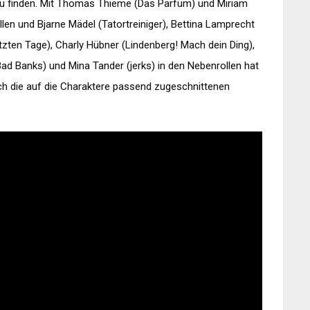
 zu finden. Mit Thomas Thieme (Das Parfüm) und Miriam
llen und Bjarne Mädel (Tatortreiniger), Bettina Lamprecht
tzten Tage), Charly Hübner (Lindenberg! Mach dein Ding),
Bad Banks) und Mina Tander (jerks) in den Nebenrollen hat
ch die auf die Charaktere passend zugeschnittenen