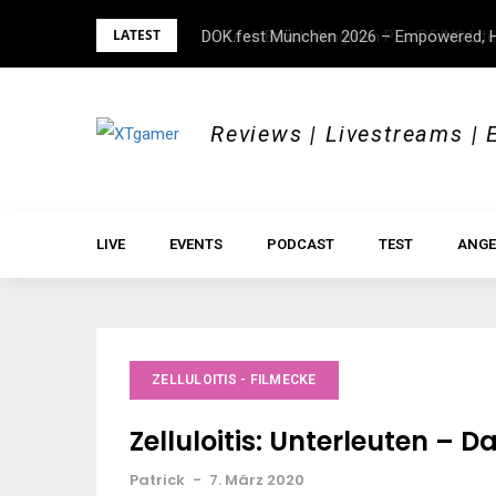
Skip
LATEST
DOK.fest München 2026 – Empowered, H
to
content
Reviews | Livestreams | 
LIVE
EVENTS
PODCAST
TEST
ANGE
ZELLULOITIS - FILMECKE
Zelluloitis: Unterleuten – D
Patrick
-
7. März 2020