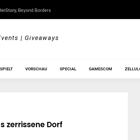
erStory, Beyond Borders
Im Test: All Hail the Orb
Events | Giveaways
SPIELT
VORSCHAU
SPECIAL
GAMESCOM
ZELLUL
as zerrissene Dorf