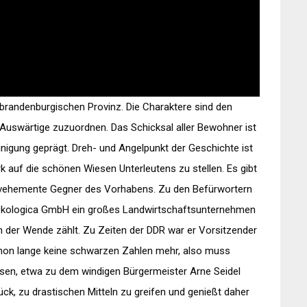
er brandenburgischen Provinz. Die Charaktere sind den
uswärtige zuzuordnen. Das Schicksal aller Bewohner ist
nigung geprägt. Dreh- und Angelpunkt der Geschichte ist
k auf die schönen Wiesen Unterleutens zu stellen. Es gibt
ch vehemente Gegner des Vorhabens. Zu den Befürwortern
 Ökologica GmbH ein großes Landwirtschaftsunternehmen
n der Wende zählt. Zu Zeiten der DDR war er Vorsitzender
chon lange keine schwarzen Zahlen mehr, also muss
sen, etwa zu dem windigen Bürgermeister Arne Seidel
ück, zu drastischen Mitteln zu greifen und genießt daher