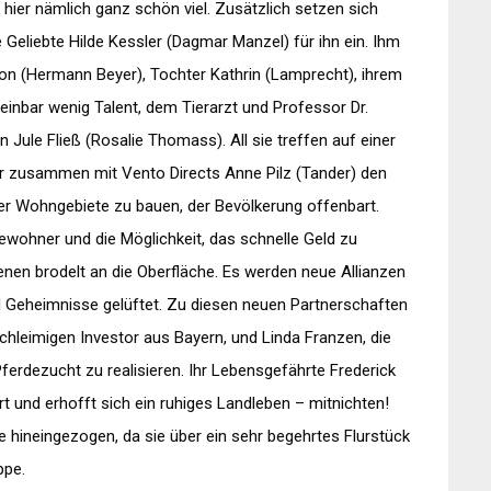
 hier nämlich ganz schön viel. Zusätzlich setzen sich
 Geliebte Hilde Kessler (Dagmar Manzel) für ihn ein. Ihm
on (Hermann Beyer), Tochter Kathrin (Lamprecht), ihrem
heinbar wenig Talent, dem Tierarzt und Professor Dr.
Jule Fließ (Rosalie Thomass). All sie treffen auf einer
 zusammen mit Vento Directs Anne Pilz (Tander) den
der Wohngebiete zu bauen, der Bevölkerung offenbart.
Bewohner und die Möglichkeit, das schnelle Geld zu
n brodelt an die Oberfläche. Es werden neue Allianzen
d Geheimnisse gelüftet. Zu diesen neuen Partnerschaften
chleimigen Investor aus Bayern, und Linda Franzen, die
ferdezucht zu realisieren. Ihr Lebensgefährte Frederick
t und erhofft sich ein ruhiges Landleben – mitnichten!
te hineingezogen, da sie über ein sehr begehrtes Flurstück
ppe.