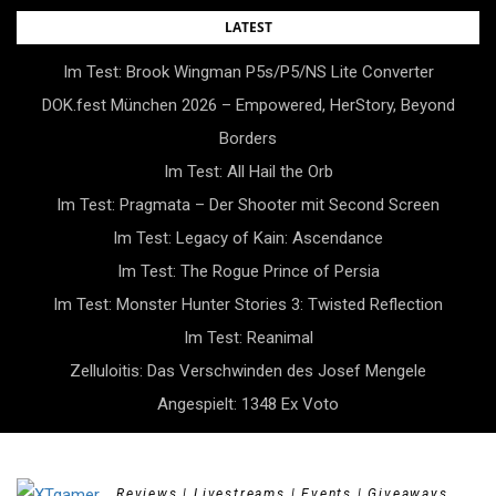
Skip
LATEST
to
Im Test: Brook Wingman P5s/P5/NS Lite Converter
content
DOK.fest München 2026 – Empowered, HerStory, Beyond
Borders
Im Test: All Hail the Orb
Im Test: Pragmata – Der Shooter mit Second Screen
Im Test: Legacy of Kain: Ascendance
Im Test: The Rogue Prince of Persia
Im Test: Monster Hunter Stories 3: Twisted Reflection
Im Test: Reanimal
Zelluloitis: Das Verschwinden des Josef Mengele
Angespielt: 1348 Ex Voto
Reviews | Livestreams | Events | Giveaways